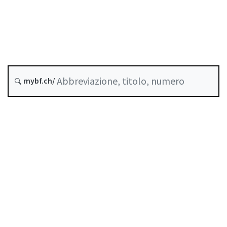
Commercio di valori mobiliari
Stato
Data di creazione :
mybf.ch/
Indice
Guida all’uso
Scaricare PDF
Norme di autoregolazione riconosciute come