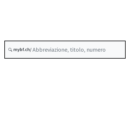
Ultima modifica :
Storico
mybf.ch/
Indice
Guida all’uso
Scaricare PDF