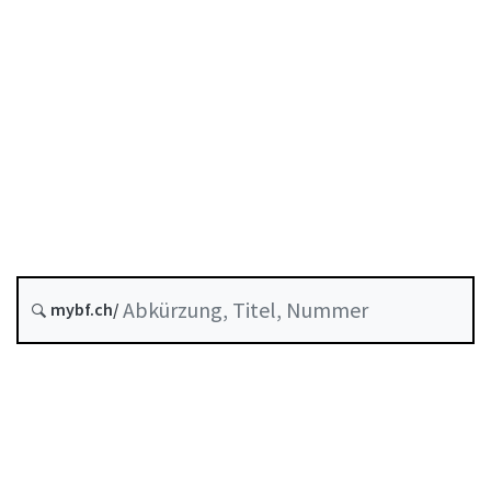
Entstehungsdatum :
Zukünftige Fassung : 1 Januar 2027
Historie
Systematische Rechtssammlung :
956.1
mybf.ch/