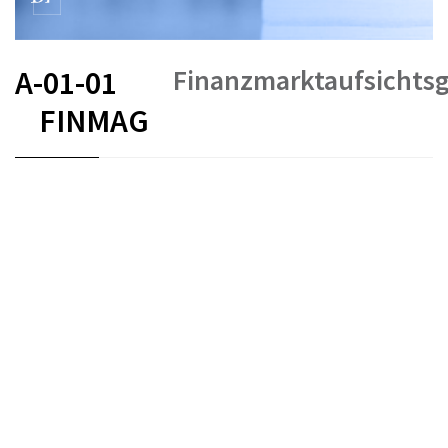
Finanzmarktaufsichts
A-01-01
FINMAG
FR
DE
EN
IT
Stand am