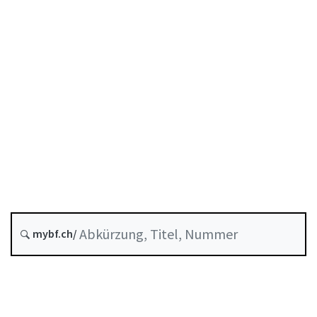
COVID-19
Krediten
Stand am
Entstehungsdatum :
A-03-40
Covid-19-SBüV
COVID-19-
Solidarbürgschaftsverordnung
Historie
mybf.ch/
Systematische Rechtssammlung :
951.26