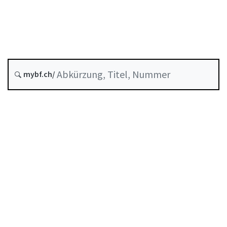
Stand am
Entstehungsdatum :
mybf.ch/
Historie
Inhaltsverzeichnis
Benutzerhandbuch
PDF herunterladen
Von der FINMA als Mindeststandard anerkannte