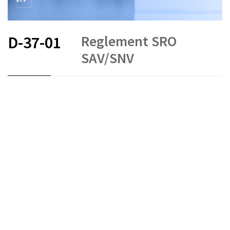
Reglement SRO
D-37-01
SAV/SNV
FR
DE
IT
Geldwäscherei