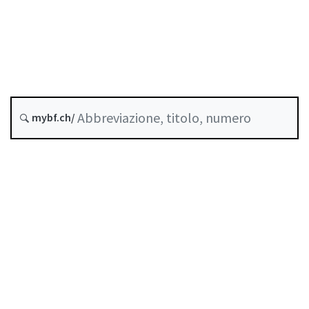
Commercio di valori mobiliari
Stato
Data di creazione :
Ultima modifica :
mybf.ch/
Abrogato da :
31 Dicembre 2020
Indice
Guida all’uso
Scaricare PDF