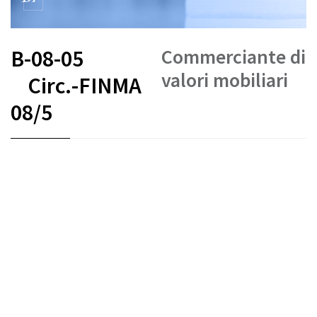
Commerciante di
B-08-05
valori mobiliari
Circ.-FINMA
08/5
FR
DE
EN
IT