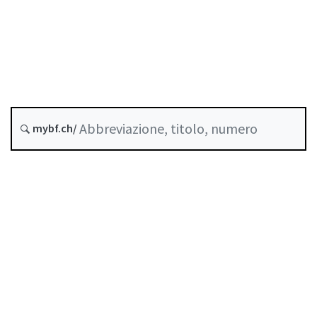
Data di creazione :
Versione futura : 1 Gennaio 2027
Storico
mybf.ch/
Raccolta sistematica :
952.06
Indice
Guida all’uso
Scaricare PDF