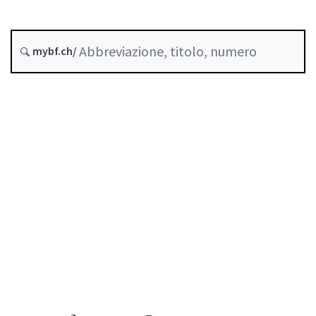
Assicurazioni
Corporate governance
Stato
mybf.ch/
Data di creazione :
Indice
Guida all’uso
Scaricare PDF
Norme di autoregolazione riconosciute come
standard minimo dalla FINMA
Elenco delle abbreviazioni
Elenco degli autori