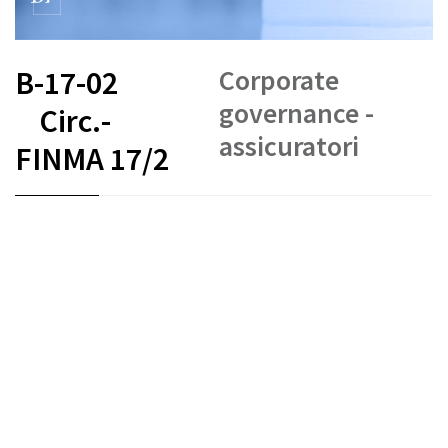
Corporate
B-17-02
governance -
Circ.-
assicuratori
FINMA 17/2
FR
DE
EN
IT