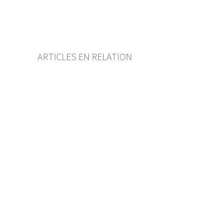
Autorenverzeichnis
BF Archiv (seit 2009)
ARTICLES EN RELATION
Hypothekarkredit
Verspätete Zahlung,
Kündigung ungültig
BESART BUCI
— 9 SEPTEMBER 2025
Ohne ausdrückliche Vereinbarung
im Vertrag kann eine Bank einen