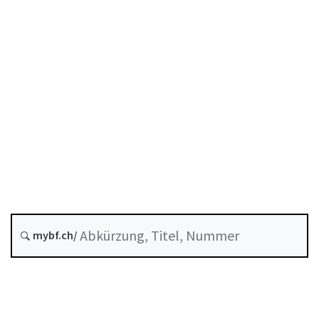
COVID-19
Krediten
Stand am
Entstehungsdatum :
A-03-40
Covid-19-SBüV
COVID-19-
Solidarbürgschaftsverordnung
Historie
mybf.ch/
Systematische Rechtssammlung :
951.26