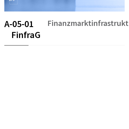
Finanzmarktinfrastruk
A-05-01
FinfraG
FR
DE
EN
IT
Stand am