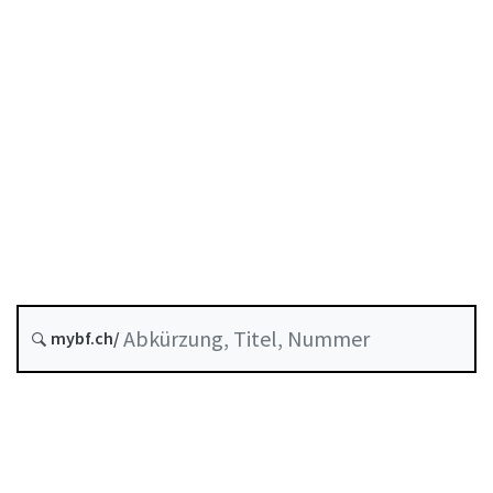
Entstehungsdatum :
Historie
Systematische Rechtssammlung :
958.1
mybf.ch/