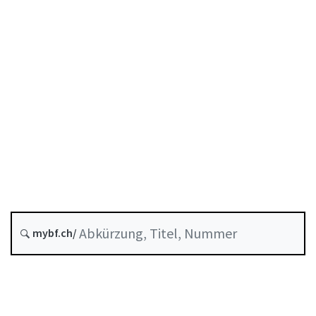
COVID-19
Krediten
Stand am
Entstehungsdatum :
A-03-40
Covid-19-SBüV
COVID-19-
Solidarbürgschaftsverordnung
Historie
mybf.ch/
Systematische Rechtssammlung :
951.26