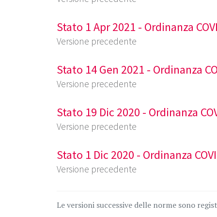
Stato 1 Apr 2021 - Ordinanza COVI
Versione precedente
Stato 14 Gen 2021 - Ordinanza COV
Versione precedente
Stato 19 Dic 2020 - Ordinanza COV
Versione precedente
Stato 1 Dic 2020 - Ordinanza COVI
Versione precedente
Le versioni successive delle norme sono regis