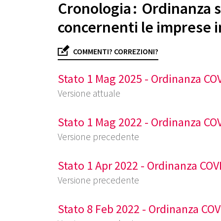
Cronologia : Ordinanza s
concernenti le imprese i
COMMENTI? CORREZIONI?
Stato 1 Mag 2025 - Ordinanza COV
Versione attuale
Stato 1 Mag 2022 - Ordinanza COV
Versione precedente
Stato 1 Apr 2022 - Ordinanza COVI
Versione precedente
Stato 8 Feb 2022 - Ordinanza COVI