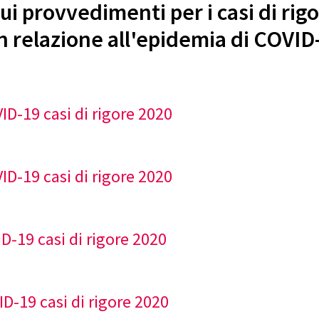
ui provvedimenti per i casi di rig
n relazione all'epidemia di COVID
ID-19 casi di rigore 2020
ID-19 casi di rigore 2020
D-19 casi di rigore 2020
D-19 casi di rigore 2020