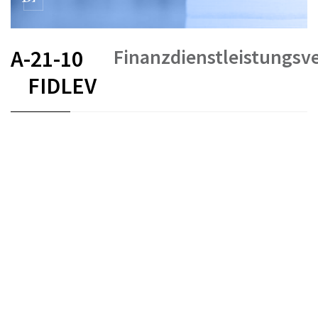
Finanzdienstleistungsv
A-21-10
FIDLEV
FR
DE
EN
IT
Stand am