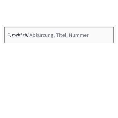
Entstehungsdatum :
Historie
mybf.ch/
Systematische Rechtssammlung :
950.11
Inhaltsverzeichnis
Benutzerhandbuch
PDF herunterladen
Von der FINMA als Mindeststandard anerkannte
Selbstregulierung