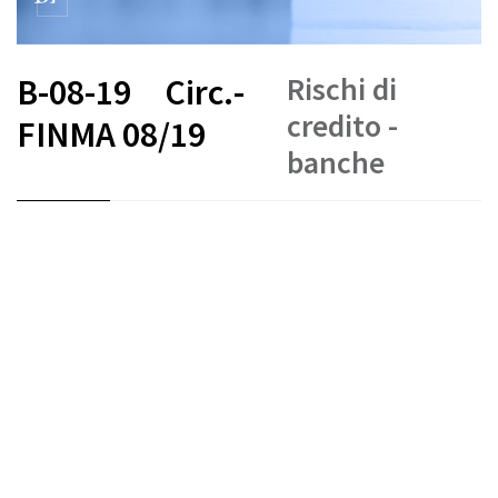
Rischi di
B-08-19
Circ.-
credito -
FINMA 08/19
banche
FR
DE
EN
IT
Crediti