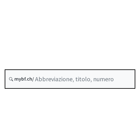
Stato
Data di creazione :
Ultima modifica :
Abrogato da :
31 Dicembre 2024
mybf.ch/
Indice