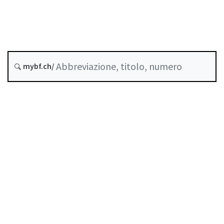
Data di creazione :
Abrogato da :
1 Gennaio 2024
Storico
mybf.ch/
Raccolta sistematica :
958.2
Indice
Guida all’uso
Scaricare PDF
Norme di autoregolazione riconosciute come
standard minimo dalla FINMA