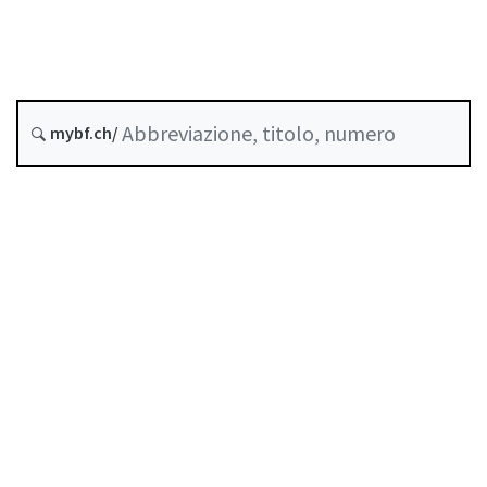
Stato
Data di creazione :
Storico
mybf.ch/
Raccolta sistematica :
956.124
Indice
Guida all’uso
Scaricare PDF
Norme di autoregolazione riconosciute come
standard minimo dalla FINMA