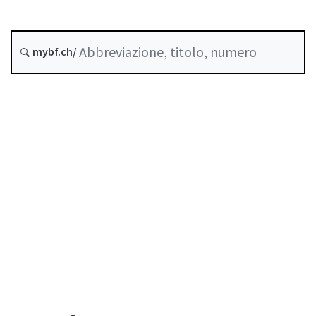
Stato
Data di creazione :
mybf.ch/
Storico
Indice
Guida all’uso
Scaricare PDF
Norme di autoregolazione riconosciute come
standard minimo dalla FINMA
Elenco delle abbreviazioni
Elenco degli autori