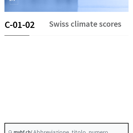
Swiss climate scores
C-01-02
FR
DE
EN
IT
Stato
Data di creazione :
mybf.ch/