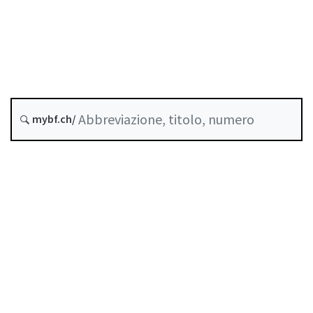
Stato
Data di creazione :
Storico
mybf.ch/
Raccolta sistematica :
952.022.2
Indice
Guida all’uso
Scaricare PDF