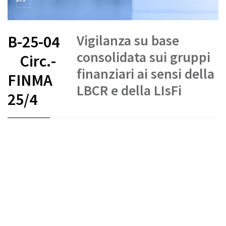
Vigilanza su base
B-25-04
consolidata sui gruppi
Circ.-
finanziari ai sensi della
FINMA
LBCR e della LIsFi
25/4
FR
DE
EN
IT