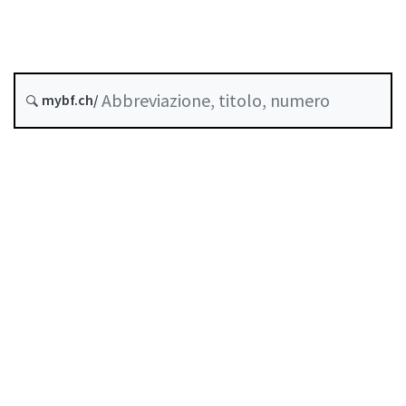
Gruppi di società
Stato
mybf.ch/
Data di creazione :
Indice
Guida all’uso
Scaricare PDF
Norme di autoregolazione riconosciute come
standard minimo dalla FINMA