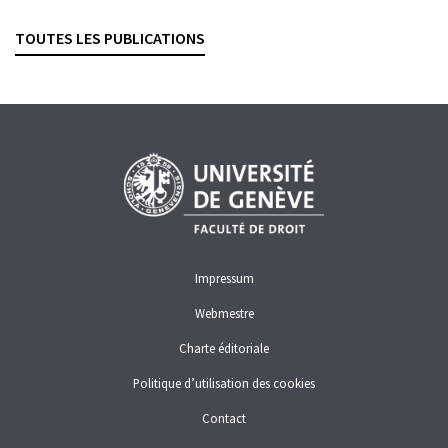
Revue suisse de droit des affaires et du marché financier, 2025,
vol. 97, n° 3, p. 238–253
TOUTES LES PUBLICATIONS
CONFLITS D'INTÉRÊTS
GESTION DE FORTUNE
PLACEMENTS COLLECTIFS
Impressum
Webmestre
Charte éditoriale
Politique d’utilisation des cookies
Contact