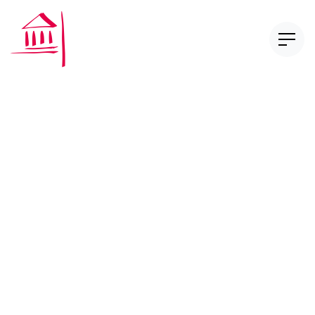
CAS Compliance in
Financial Services
CAS Digital Finance Law
Nos publications
Réglementation et autoréglementation
Série Too Big to Fail