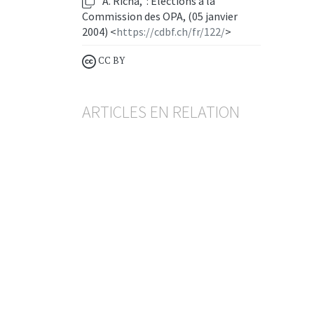
A. Richa, : Elections à la
Commission des OPA, (05 janvier
2004) <
https://cdbf.ch/fr/122/
>
CC BY
ARTICLES EN RELATION
Publication du rapport
d’activité 2024 de la COPA
LUKAZ SAMB
— 13 MAI 2025
OPA
SOCIÉTÉS ANONYMES