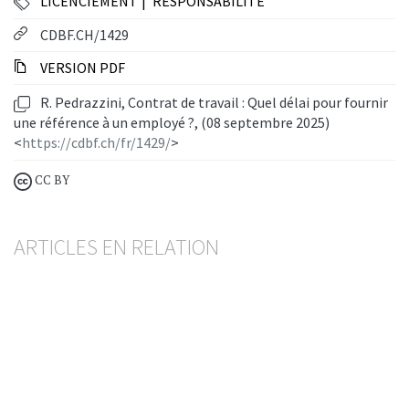
LICENCIEMENT
RESPONSABILITÉ
CDBF.CH/1429
VERSION PDF
R. Pedrazzini, Contrat de travail : Quel délai pour fournir
une référence à un employé ?, (08 septembre 2025)
<
https://cdbf.ch/fr/1429/
>
CC BY
ARTICLES EN RELATION
Licenciement immédiat
Un directeur de banque tente de débaucher son