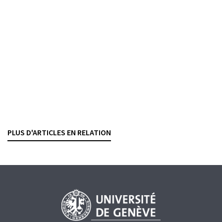
équipe
ROXANE PEDRAZZINI
— 3 SEPTEMBRE 2024
LICENCIEMENT
PROCÉDURE
Licenciement immédiat
Non-respect des règles antiblanchiment au sein
d’une banque
ROXANE PEDRAZZINI
— 2 AOÛT 2024
PLUS D'ARTICLES EN RELATION
BLANCHIMENT D'ARGENT
LICENCIEMENT