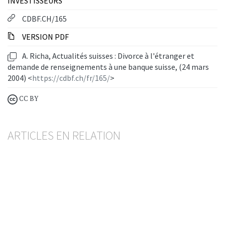
INVESTISSEURS
CDBF.CH/165
VERSION PDF
A. Richa, Actualités suisses : Divorce à l'étranger et
demande de renseignements à une banque suisse, (24 mars
2004) <
https://cdbf.ch/fr/165/
>
CC BY
ARTICLES EN RELATION
Assistance administrative en matière fiscale
La correspondance de l’avocat ou du notaire avec