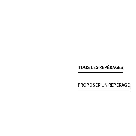
ossibilité réelle de
La FINMA publie l’
OR
répartition des risques de
vigueur le 1ᵉʳ janvier 202
et
2019/01
, répondant ain
par l’
art. 7 al. 1 LFIN
modifications concernent
finales de Bâle III, entré
l’
OFR
.
TOUS LES REPÉRAGES
FINMA
GESTION DES RISQUES
PROPOSER UN REPÉRAGE