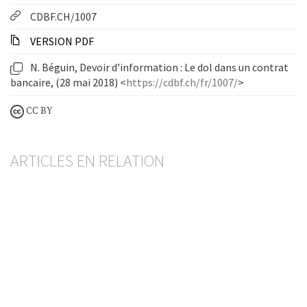
CDBF.CH/1007
VERSION PDF
N. Béguin, Devoir d’information : Le dol dans un contrat
bancaire, (28 mai 2018) <
https://cdbf.ch/fr/1007/
>
CC BY
ARTICLES EN RELATION
Crédit hypothécaire
Retard payé, résiliation invalidée