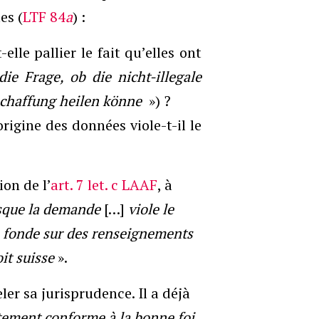
es (
LTF 84
a
) :
lle pallier le fait qu’elles ont
die Frage, ob die nicht-illegale
eschaffung heilen könne
») ?
origine des données viole-t-il le
on de l’
art. 7 let. c LAAF
, à
rsque la demande
[…]
viole le
e fonde sur des renseignements
it suisse
».
er sa jurisprudence. Il a déjà
tement conforme à la bonne foi