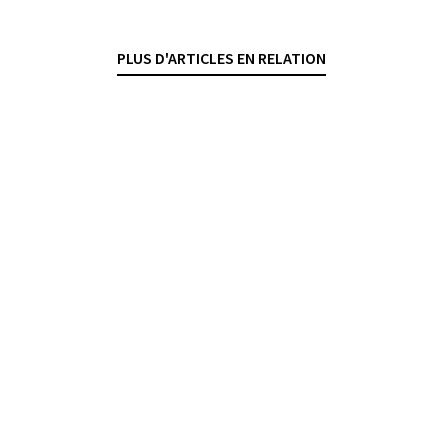
— 28 AOÛT 2025
CRIMINALITÉ ÉCONOMIQUE
DROIT PÉNAL
PLUS D'ARTICLES EN RELATION
ENTRAIDE INTERNATIONALE
UNION EUROPÉENNE