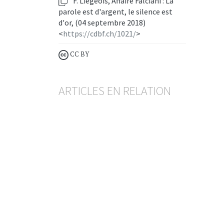
F. Liégeois, Affaire Falciani : La
parole est d'argent, le silence est
d'or, (04 septembre 2018)
<
https://cdbf.ch/1021/
>
CC BY
ARTICLES EN RELATION
Assistance administrative en matière
fiscale
La correspondance de
l’avocat ou du notaire avec
des tiers