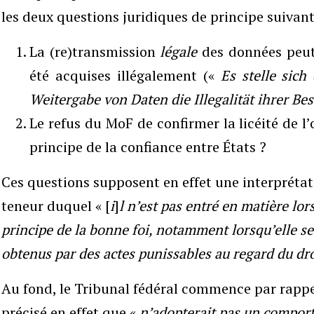
les deux questions juridiques de principe suivant
La (re)transmission
légale
des données peut-e
été acquises illégalement («
Es stelle sich 
Weitergabe von Daten die Illegalität ihrer B
Le refus du MoF de confirmer la licéité de l’
principe de la confiance entre États ?
Ces questions supposent en effet une interprétati
teneur duquel « [
i
]
l
n’est pas entré en matière lo
principe de la bonne foi, notamment lorsqu’elle s
obtenus par des actes punissables au regard du dro
Au fond, le Tribunal fédéral commence par rappel
précisé en effet que «
n’adopterait pas un compor