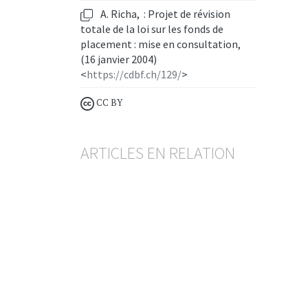
A. Richa, : Projet de révision
totale de la loi sur les fonds de
placement : mise en consultation,
(16 janvier 2004)
<
https://cdbf.ch/129/
>
CC BY
ARTICLES EN RELATION
Assistance administrative en matière
fiscale
La correspondance de
l’avocat ou du notaire avec