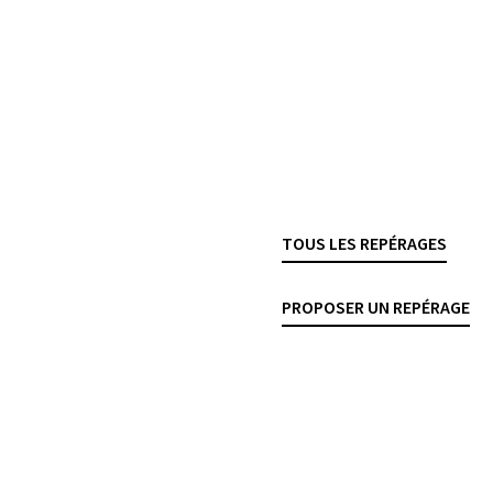
ossibilité réelle de
La FINMA publie l’
OR
répartition des risques de
vigueur le 1ᵉʳ janvier 202
et
2019/01
, répondant ain
par l’
art. 7 al. 1 LFIN
modifications concernent
finales de Bâle III, entré
l’
OFR
.
TOUS LES REPÉRAGES
FINMA
GESTION DES RISQUES
PROPOSER UN REPÉRAGE