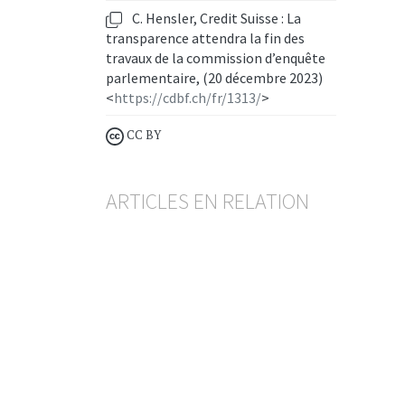
C. Hensler, Credit Suisse : La
transparence attendra la fin des
travaux de la commission d’enquête
parlementaire, (20 décembre 2023)
<
https://cdbf.ch/fr/1313/
>
CC BY
ARTICLES EN RELATION
Open Banking
en Suisse
Coup d’envoi pour la
plateforme « bLink »