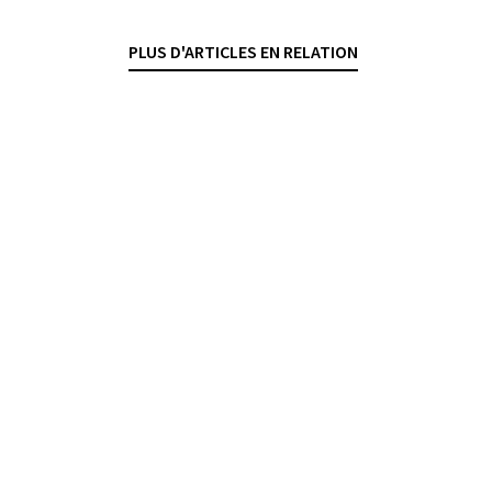
DANTE O'NEIL
— 17 SEPTEMBRE 2025
PLUS D'ARTICLES EN RELATION
AYANT DROIT ÉCONOMIQUE
PROTECTION DES DONNÉES