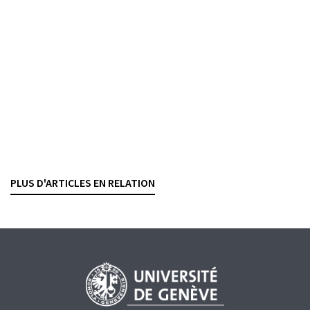
Consulter
Anwaltsrevue = Revue de l'avocat, 2024, no. 8, p. 323-327
CYBERRISQUES
PROTECTION DES DONNÉES
Cyberattaques
La nouvelle obligation d’annonce se précise
CÉLIAN HIRSCH
— 27 MAI 2024
PLUS D'ARTICLES EN RELATION
CYBERRISQUES
FINMA
PROTECTION DES DONNÉES
RÉGLEMENTATION