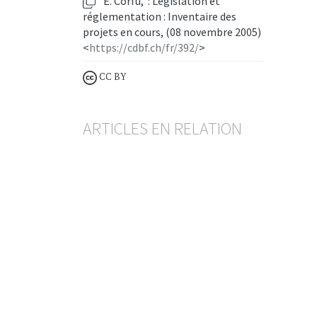
E. Corfu, : Législation et
réglementation : Inventaire des
projets en cours, (08 novembre 2005)
<
https://cdbf.ch/fr/392/
>
CC BY
ARTICLES EN RELATION
Digital Omnibus II
Vers une mise en œuvre plus
pragmatique du RIA
CLAIRE TISTOUNET
— 26 FÉVRIER 2026