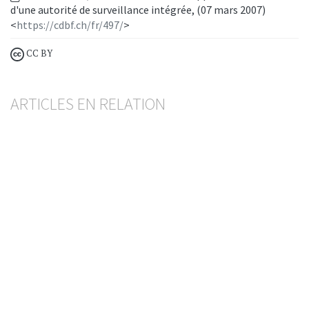
d'une autorité de surveillance intégrée, (07 mars 2007)
<
https://cdbf.ch/fr/497/
>
CC BY
ARTICLES EN RELATION
Nouvelle ordonnance de la FINMA sur la
répartition des risques
BESART BUCI
— 20 MAI 2026
FINMA
GESTION DES RISQUES