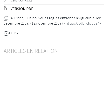
CDBF.CH/552
VERSION PDF
A. Richa, : De nouvelles règles entrent en vigueur le 1er
décembre 2007, (12 novembre 2007) <
https://cdbf.ch/552/
>
CC BY
ARTICLES EN RELATION
Nouvelle ordonnance de la FINMA sur la
répartition des risques
BESART BUCI
— 20 MAI 2026