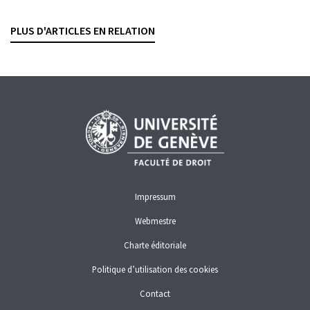
La semaine judiciaire, 2026, vol. 148, no. 3, p. 262-268
PLUS D'ARTICLES EN RELATION
FINMA
FINMA
TOO BIG TO FAIL
Impressum
Webmestre
Charte éditoriale
Politique d’utilisation des cookies
Contact