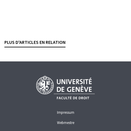
LUKAZ SAMB
— 13 MARS 2024
Consulter
Genève, Schulthess, 2024
PLUS D'ARTICLES EN RELATION
OPA
SOCIÉTÉS ANONYMES
Impressum
Webmestre