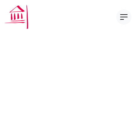
CAS Compliance in
Financial Services
CAS Digital Finance Law
Nos publications
Réglementation et autoréglementation
Série Too Big to Fail