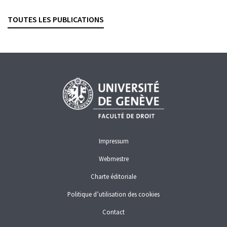
Revue suisse de droit des affaires et du marché financier, 2025,
vol. 97, n° 3, p. 238–253
TOUTES LES PUBLICATIONS
CONFLITS D'INTÉRÊTS
GESTION DE FORTUNE
PLACEMENTS COLLECTIFS
Impressum
Webmestre
Charte éditoriale
Politique d’utilisation des cookies
Contact