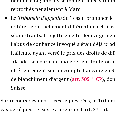
banque à Lugano. Ils se fondent ainsi sur l’in
reprochés pénalement à Marc.
Le
Tribunale d’appello
du Tessin prononce le 
critère de rattachement différent de celui av
séquestrants. Il rejette en effet leur argume
l’abus de confiance invoqué s’était déjà produ
italienne ayant versé le prix des droits de di
Irlande. La cour cantonale retient toutefois
ultérieurement sur un compte bancaire en Su
bis
de blanchiment d’argent (
art. 305
CP
), do
Suisse.
Sur recours des débitrices séquestrées, le Tribun
cas de séquestre existe au sens de l’art. 271 al. 1 