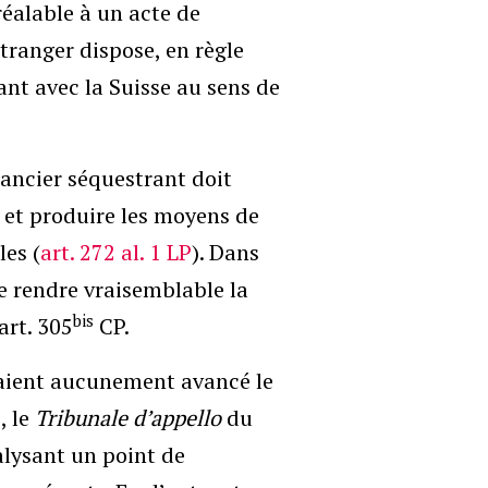
préalable à un acte de
ranger dispose, en règle
ant avec la Suisse au sens de
éancier séquestrant doit
e et produire les moyens de
es (
art. 272 al. 1 LP
). Dans
de rendre vraisemblable la
bis
art. 305
CP.
avaient aucunement avancé le
, le
Tribunale d’appello
du
lysant un point de