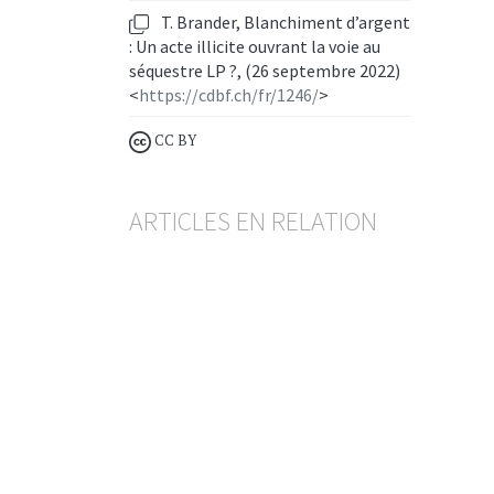
T. Brander, Blanchiment d’argent
: Un acte illicite ouvrant la voie au
séquestre LP ?, (26 septembre 2022)
<
https://cdbf.ch/fr/1246/
>
CC BY
ARTICLES EN RELATION
Séquestre LP / CL
Le Tribunal fédéral refuse
d’assouplir les exigences
JOËL PAHUD
— 20 AVRIL 2026