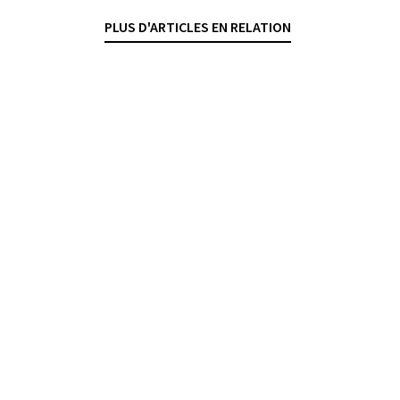
JOËL PAHUD
— 3 FÉVRIER 2026
PLUS D'ARTICLES EN RELATION
CONTRATS BANCAIRES
EXÉCUTION FORCÉE