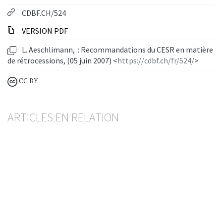
CDBF.CH/524
VERSION PDF
L. Aeschlimann, : Recommandations du CESR en matière
de rétrocessions, (05 juin 2007) <
https://cdbf.ch/fr/524/
>
CC BY
ARTICLES EN RELATION
Communication de la FINMA en matière de
surveillance