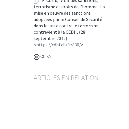
E. Corfu, Droit des sanctions,
terrorisme et droits de l’homme : La
mise en oeuvre des sanctions
adoptées par le Conseil de Sécurité
dans la lutte contre le terrorisme
contrevient à la CEDH, (28
septembre 2012)
<
https://cdbf.ch/fr/830/
>
CC BY
ARTICLES EN RELATION
Succession pénale
La fusion UBS-Credit Suisse