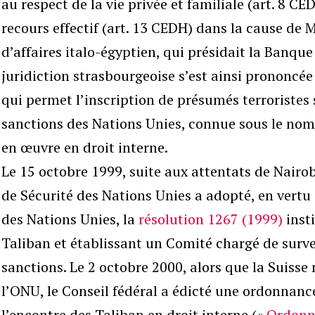
au respect de la vie privée et familiale (art. 8 CE
recours effectif (art. 13 CEDH) dans la cause de
d’affaires italo-égyptien, qui présidait la Banqu
juridiction strasbourgeoise s’est ainsi prononcé
qui permet l’inscription de présumés terroristes 
sanctions des Nations Unies, connue sous le nom d
en œuvre en droit interne.
Le 15 octobre 1999, suite aux attentats de Nairob
de Sécurité des Nations Unies a adopté, en vertu 
des Nations Unies, la
résolution 1267 (1999)
insti
Taliban et établissant un Comité chargé de survei
sanctions. Le 2 octobre 2000, alors que la Suiss
l’ONU, le Conseil fédéral a édicté une ordonnance
l’encontre des Taliban en droit interne («
Ordonna