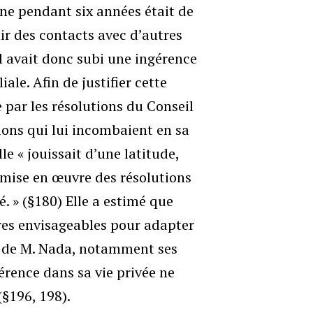
one pendant six années était de
nir des contacts avec d’autres
l avait donc subi une ingérence
ale. Afin de justifier cette
ée par les résolutions du Conseil
tions qui lui incombaient en sa
e « jouissait d’une latitude,
a mise en œuvre des résolutions
. » (§180) Elle a estimé que
ures envisageables pour adapter
le de M. Nada, notamment ses
érence dans sa vie privée ne
(§196, 198).