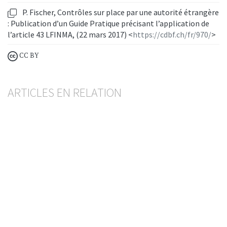
P. Fischer, Contrôles sur place par une autorité étrangère
: Publication d’un Guide Pratique précisant l’application de
l’article 43 LFINMA, (22 mars 2017) <
https://cdbf.ch/fr/970/
>
CC BY
ARTICLES EN RELATION
Nouvelle ordonnance de la FINMA sur la
répartition des risques
BESART BUCI
— 20 MAI 2026
FINMA
GESTION DES RISQUES