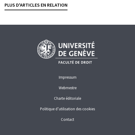
La semaine judiciaire, 2026, vol. 148, no. 3, p. 262-268
PLUS D'ARTICLES EN RELATION
FINMA
FINMA
TOO BIG TO FAIL
Impressum
Webmestre
Charte éditoriale
Politique d’utilisation des cookies
Contact