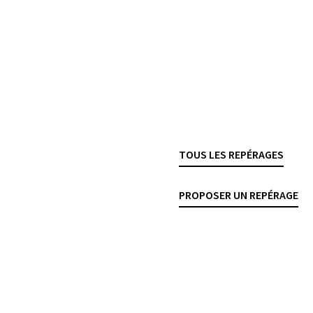
ossibilité réelle de
La FINMA publie l’
OR
répartition des risques de
vigueur le 1ᵉʳ janvier 202
et
2019/01
, répondant ain
par l’
art. 7 al. 1 LFIN
modifications concernent
finales de Bâle III, entré
l’
OFR
.
TOUS LES REPÉRAGES
FINMA
GESTION DES RISQUES
PROPOSER UN REPÉRAGE