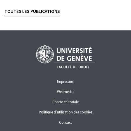
Revue suisse de droit des affaires et du marché financier, 2025,
vol. 97, n° 3, p. 238–253
TOUTES LES PUBLICATIONS
CONFLITS D'INTÉRÊTS
GESTION DE FORTUNE
PLACEMENTS COLLECTIFS
Impressum
Webmestre
Charte éditoriale
Politique d’utilisation des cookies
Contact