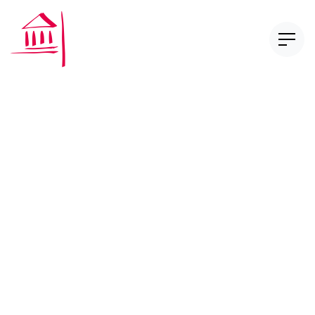
CAS Compliance in
Financial Services
CAS Digital Finance Law
Nos publications
Réglementation et autoréglementation
Série Too Big to Fail