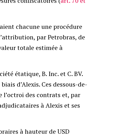
sures confiscatoires (
art. 70 et
enaient chacune une procédure
’attribution, par Petrobras, de
 valeur totale estimée à
iété étatique, B. Inc. et C. BV.
biais d’Alexis. Ces dessous-de-
 l’octroi des contrats et, par
djudicataires à Alexis et ses
noraires à hauteur de USD