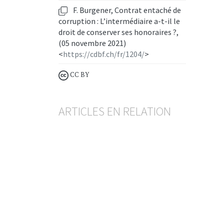
F. Burgener, Contrat entaché de
corruption : L’intermédiaire a-t-il le
droit de conserver ses honoraires ?,
(05 novembre 2021)
<
https://cdbf.ch/fr/1204/
>
CC BY
ARTICLES EN RELATION
Lutte contre le blanchiment d’argent
Du défaut de vigilance en
matière d’opérations
financières