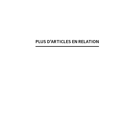
mélange d’avoirs bancaires
illicites et licites
FABIO BURGENER
— 5 FÉVRIER 2026
PLUS D'ARTICLES EN RELATION
BLANCHIMENT D'ARGENT
CRIMINALITÉ ÉCONOMIQUE
DROIT PÉNAL