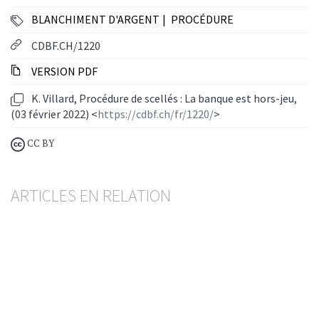
BLANCHIMENT D'ARGENT
PROCÉDURE
CDBF.CH/1220
VERSION PDF
K. Villard, Procédure de scellés : La banque est hors-jeu,
(03 février 2022) <
https://cdbf.ch/fr/1220/
>
CC BY
ARTICLES EN RELATION
La révision du dispositif anti-blanchiment entre