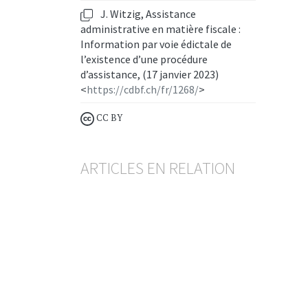
J. Witzig, Assistance
administrative en matière fiscale :
Information par voie édictale de
l’existence d’une procédure
d’assistance, (17 janvier 2023)
<
https://cdbf.ch/fr/1268/
>
CC BY
ARTICLES EN RELATION
Assistance administrative en matière
fiscale
La correspondance de