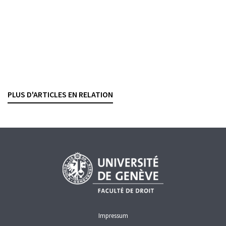
ASSURANCES
FINMA
Définition du sinistre dans l'assurance RC professionnelle
Le Tribunal fédéral confirme une interprétation
stricte
PHILIPP FISCHER
— 13 MAI 2025
PLUS D'ARTICLES EN RELATION
ARBITRAGE ET MÉDIATION
ASSURANCES
GESTION DES RISQUES
Impressum