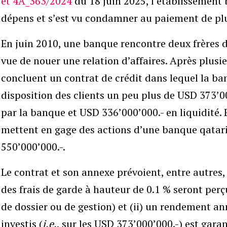
et 4A_363/2024
du 18 juin 2025, l’établissement b
dépens et s’est vu condamner au paiement de plu
En juin 2010, une banque rencontre deux frères d
vue de nouer une relation d’affaires. Après plusie
concluent un contrat de crédit dans lequel la ba
disposition des clients un peu plus de USD 373’00
par la banque et USD 336’000’000.- en liquidité. E
mettent en gage des actions d’une banque qatari
550’000’000.-.
Le contrat et son annexe prévoient, entre autres, 
des frais de garde à hauteur de 0.1 % seront perç
de dossier ou de gestion) et (ii) un rendement an
investis (
i.e.
, sur les USD 373’000’000.-) est gara