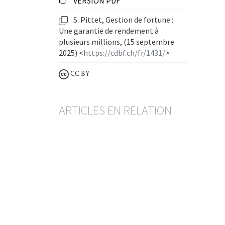
VERSION PDF
S. Pittet, Gestion de fortune :
Une garantie de rendement à
plusieurs millions, (15 septembre
2025) <
https://cdbf.ch/fr/1431/
>
CC BY
ARTICLES EN RELATION
La réglementation des
rémunérations bancaires fait
son chemin