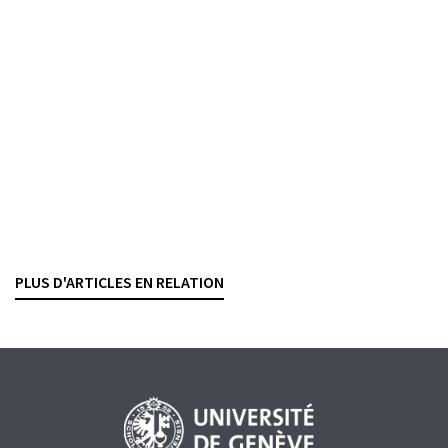
Trading e-forex
La fin du taux plancher et le
stop-loss
inexécuté
CÉLIAN HIRSCH
— 19 NOVEMBRE 2021
CONSOMMATEURS
Clause de prorogation de for et protection du consommateur
Le TF atténue la portée de l’art. 15 par. 1 let. c CL
NICOLAS BÉGUIN
— 3 MARS 2016
PLUS D'ARTICLES EN RELATION
CONSOMMATEURS