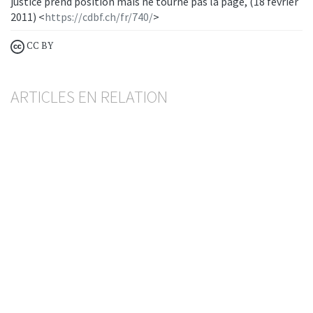
justice prend position mais ne tourne pas la page, (18 février
2011) <
https://cdbf.ch/fr/740/
>
CC BY
ARTICLES EN RELATION
Services financiers transfrontaliers
Compétence du juge français nonobstant une
clause d’élection de for
PHILIPP FISCHER
— 27 NOVEMBRE 2024
CONSOMMATEURS
SERVICES FINANCIERS