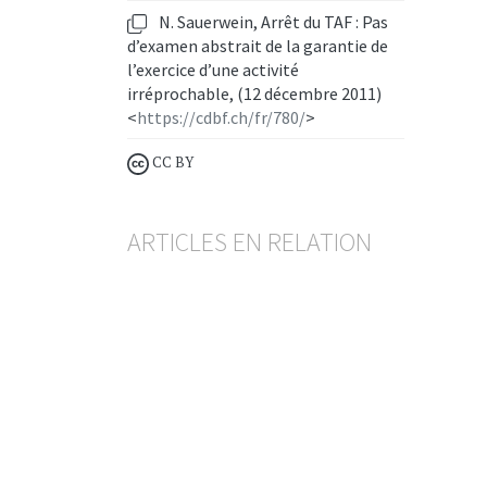
N. Sauerwein, Arrêt du TAF : Pas
d’examen abstrait de la garantie de
l’exercice d’une activité
irréprochable, (12 décembre 2011)
<
https://cdbf.ch/fr/780/
>
CC BY
ARTICLES EN RELATION
Rétrocessions et interdiction d’exercer
Regards croisés du droit pénal
et du droit de la surveillance